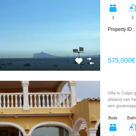
3
3
Property ID :
575,000€
Villa in Calpe
afstand van he
een gastenapp
Beds
Bath