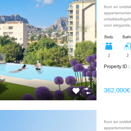
Kom en ontdek
appartementen
ontwikkelingsf
voor elegantie
Beds
Bath
2
2
Property ID :
362,000€
Kom en ontdek
appartementen