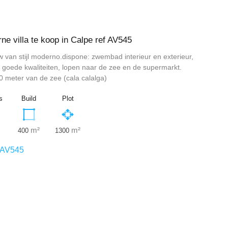
e villa te koop in Calpe ref AV545
uw van stijl moderno.dispone: zwembad interieur en exterieur,
 goede kwaliteiten, lopen naar de zee en de supermarkt.
 meter van de zee (cala calalga)
s
Build
Plot
m²
m²
400
1300
AV545