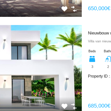
650,000€
Nieuwbouw m
Villa van nieu
Beds
Bath
3
2
Property ID :
685,000€