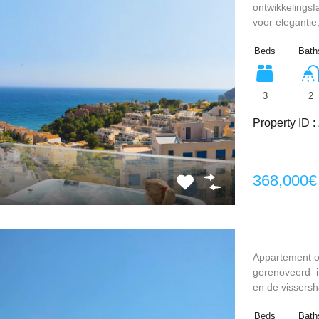
ontwikkelingsf
voor elegantie
Beds
Bath
3
2
Property ID :
368,000€
Appartement op
gerenoveerd in
en de vissers
Beds
Bath