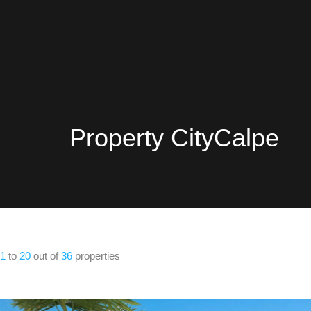
Property City
Calpe
1
to
20
out of
36
properties