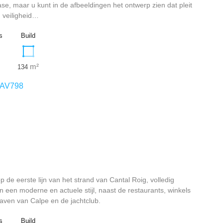
ase, maar u kunt in de afbeeldingen het ontwerp zien dat pleit
, veiligheid…
s
Build
m²
134
AV798
 de eerste lijn van het strand van Cantal Roig, volledig
 een moderne en actuele stijl, naast de restaurants, winkels
haven van Calpe en de jachtclub.
s
Build