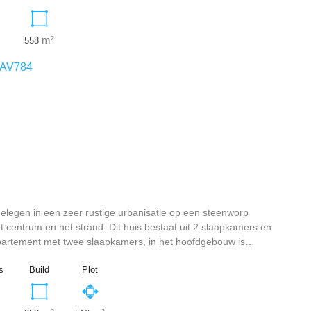
m²
558
AV784
 gelegen in een zeer rustige urbanisatie op een steenworp
t centrum en het strand. Dit huis bestaat uit 2 slaapkamers en
artement met twee slaapkamers, in het hoofdgebouw is…
s
Build
Plot