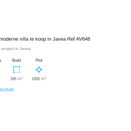
oderne villa te koop in Javea Ref AV648
w project in Javea
s
Build
Plot
m²
m²
185
1000
AV648