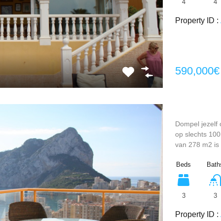
4
4
Property ID :
590,000€
Dompel jezelf 
op slechts 100
van 278 m2 is 
Beds
Bath
3
3
Property ID :