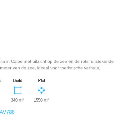
lla in Calpe met uitzicht op de zee en de rots, uitstekende
 meter van de zee, ideaal voor toeristische verhuur,
s
Build
Plot
m²
m²
340
1550
AV788