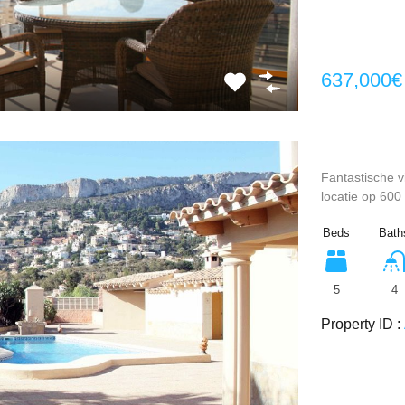
637,000€
Fantastische vi
locatie op 600
Beds
Bath
5
4
Property ID :