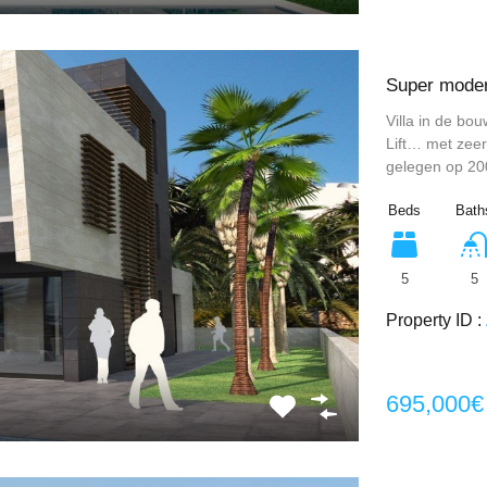
Super modern
Villa in de bo
Lift… met zeer
gelegen op 200
Beds
Bath
5
5
Property ID :
695,000€