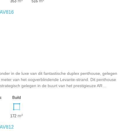
m²
m²
353
516
AV816
onder in de luxe van dit fantastische duplex penthouse, gelegen
 meter van het oogverblindende Levante-strand. Dit penthouse
strategisch gelegen in de buurt van het prestigieuze AR…
s
Build
m²
172
AV812