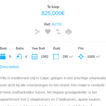
Te koop
825,000€
Ref:
AV791
Beds
Baths
Year Built
Build
Plot
5
4
1992
295
m²
1000
m²
Description
Villa in mediterrane stijl in Calpe, gelegen in een prachtige urbanisatie
zeer dicht bij alle voorzieningen en het strand. Het chalet is verdeeld
in twee onafhankelijke huizen, het begane grondgedeelte is het
appartement met 2 slaapkamers en 2 badkamers, aparte keuken,