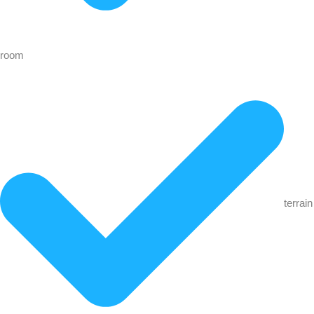
room
terrain