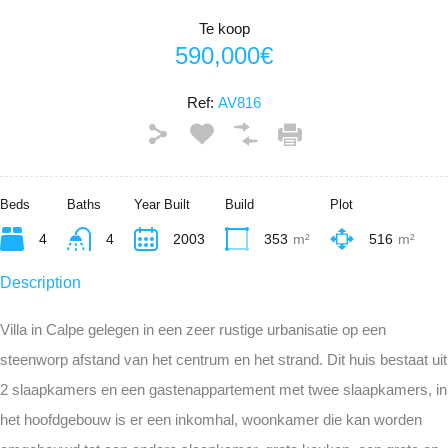
Te koop
590,000€
Ref:
AV816
Beds
Baths
Year Built
Build
Plot
4
4
2003
353
m²
516
m²
Description
Villa in Calpe gelegen in een zeer rustige urbanisatie op een
steenworp afstand van het centrum en het strand. Dit huis bestaat uit
2 slaapkamers en een gastenappartement met twee slaapkamers, in
het hoofdgebouw is er een inkomhal, woonkamer die kan worden