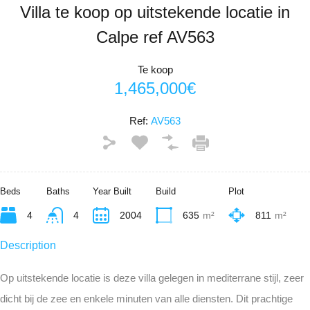
Villa te koop op uitstekende locatie in
Calpe ref AV563
Te koop
1,465,000€
Ref:
AV563
Beds
Baths
Year Built
Build
Plot
4
4
2004
635
m²
811
m²
Description
Op uitstekende locatie is deze villa gelegen in mediterrane stijl, zeer
dicht bij de zee en enkele minuten van alle diensten. Dit prachtige