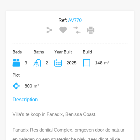
Ref:
AV770
Beds
Baths
Year Built
Build
3
2
2025
148
m²
Plot
800
m²
Description
Villa’s te koop in Fanadix, Benissa Coast.
Fanadix Residential Complex, omgeven door de natuur
en gelegen op een strategische plek, zeer dicht bij de