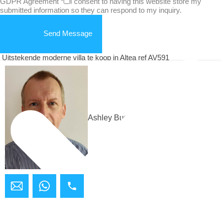
GDPR Agreement
*
I consent to having this website store my
submitted information so they can respond to my inquiry.
Send Message
Uitstekende moderne villa te koop in Altea ref AV591
Ashley Bundock
Modern villaproject
te koop in Raco de Galeno Benissa ref AV588