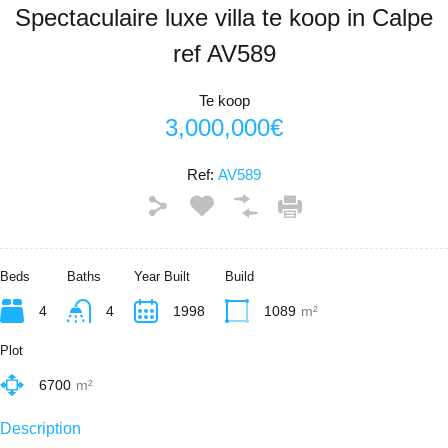
Spectaculaire luxe villa te koop in Calpe
ref AV589
Te koop
3,000,000€
Ref:
AV589
Beds
Baths
Year Built
Build
4
4
1998
1089
m²
Plot
6700
m²
Description