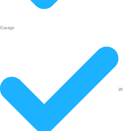
Garage
lift