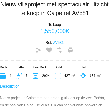
Nieuw villaproject met spectaculair uitzicht
te koop in Calpe ref AV581
Te koop
1,550,000€
Ref:
AV581
Beds
Baths
Year Built
Build
Plot
4
5
2024
427
m²
651
m²
Description
Nieuw project in Calpe met een prachtig uitzicht op de zee, Peñón,
en de baai van Calpe. De villa’s zijn van het nieuwste ontwerp en