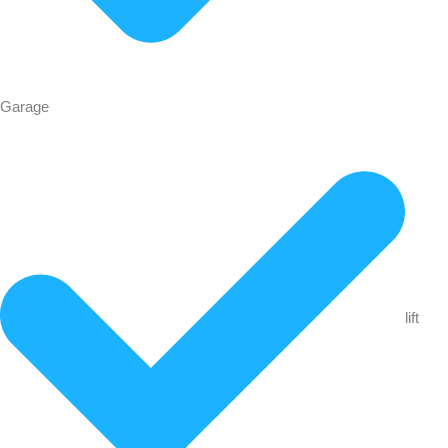
Garage
lift