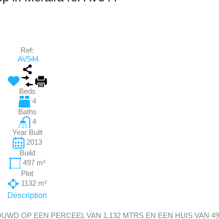
Ref:
AV544
Beds
4
Baths
4
Year Built
2013
Build
497
m²
Plot
1132
m²
Description
WD OP EEN PERCEEL VAN 1,132 MTRS EN EEN HUIS VAN 49