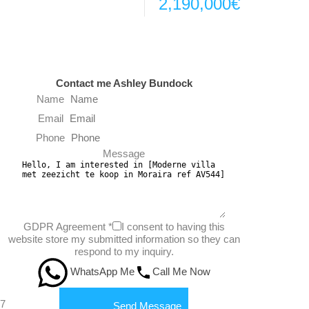
2,190,000€
Contact me Ashley Bundock
Name
Email
Phone
Message
GDPR Agreement
*
I consent to having this
website store my submitted information so they can
respond to my inquiry.
WhatsApp Me
Call Me Now
7
Send Message