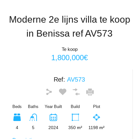
Moderne 2e lijns villa te koop
in Benissa ref AV573
Te koop
1,800,000€
Ref:
AV573
Beds
Baths
Year Built
Build
Plot
4
5
2024
350
m²
1198
m²