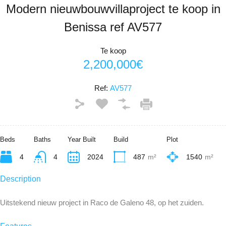
Modern nieuwbouwvillaproject te koop in
Benissa ref AV577
Te koop
2,200,000€
Ref:
AV577
Beds
Baths
Year Built
Build
Plot
4
4
2024
487
m²
1540
m²
Description
Uitstekend nieuw project in Raco de Galeno 48, op het zuiden.