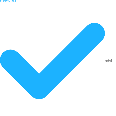
Features
adsl