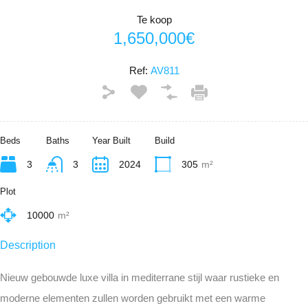
Te koop
1,650,000€
Ref:
AV811
Beds
Baths
Year Built
Build
3
3
2024
305
m²
Plot
10000
m²
Description
Nieuw gebouwde luxe villa in mediterrane stijl waar rustieke en
moderne elementen zullen worden gebruikt met een warme