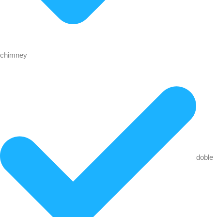
chimney
doble