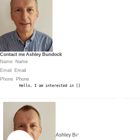
Contact me Ashley Bundock
Name
Email
Phone
Message
GDPR Agreement
*
I consent to having this website store my
submitted information so they can respond to my inquiry.
Send Message
Ashley Bundock