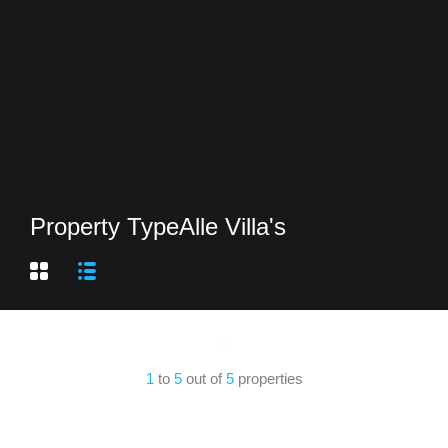
Property Type
Alle Villa's
1
to
5
out of
5
properties