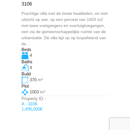
3106
Prachtige villa met de beste kwaliteiten, en met
uitzicht op zee, op een perceel van 1003 m2
met twee voetgangers en voertuigtoegangen,
een via de gemeenschappelijke ruimte van de
urbanisatie. De villa ligt op op loopafstand van
de…
Beds
4
Baths
4
Build
370
m²
Plot
1003
m²
Property ID :
A - 3106
1,495,000€