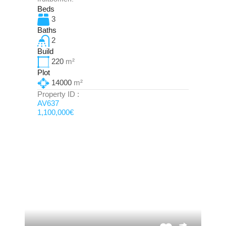
Beds
3
Baths
2
Build
220
m²
Plot
14000
m²
Property ID :
AV637
1,100,000€