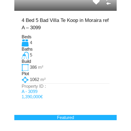
4 Bed 5 Bad Villa Te Koop in Moraira ref
A – 3099
Beds
4
Baths
5
Build
386
m²
Plot
1062
m²
Property ID :
A - 3099
1,390,000€
Featured