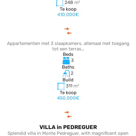
248
m²
Te koop
410,000€
Appartementen met 3 slaapkamers, allemaal met toegang
tot een terras…
Beds
3
Baths
2
Build
311
m²
Te koop
450,000€
VILLA in PEDREGUER
Splendid villa in Monte Pedreguer, with magnificent open