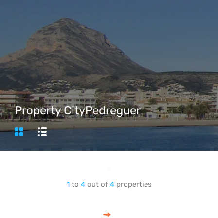
Property City
Pedreguer
1
to
4
out of
4
properties