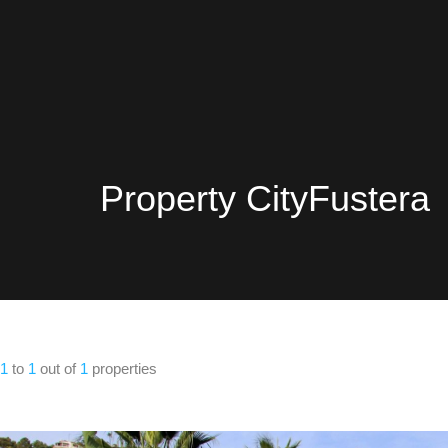
Property City
Fustera
1
to
1
out of
1
properties