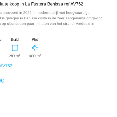
lla te koop in La Fustera Benissa ref AV762
 gerenoveerd in 2022 in moderne stijl met hoogwaardige
et is gelegen in Benissa costa in de zeer aangename omgeving
 op slechts een paar minuten van het strand. Verdeeld in
s
Build
Plot
m²
m²
280
1000
AV762
0€