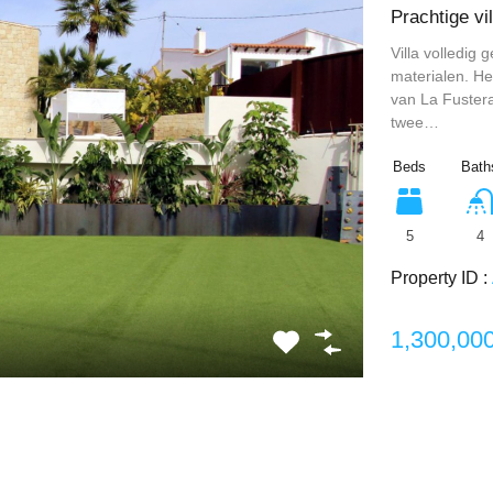
Prachtige vi
Villa volledig
materialen. H
van La Fustera
twee…
Beds
Bath
5
4
Property ID :
1,300,00